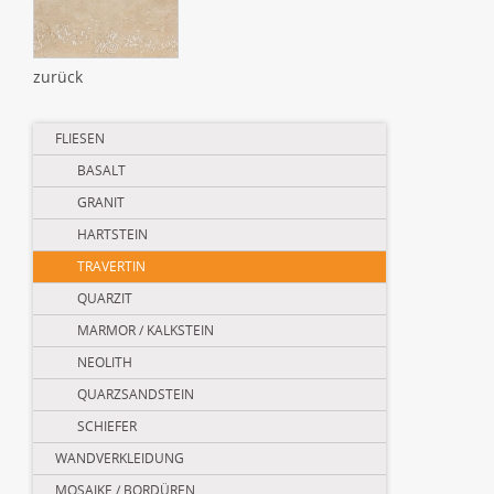
zurück
Navigation
FLIESEN
überspringen
BASALT
GRANIT
HARTSTEIN
TRAVERTIN
QUARZIT
MARMOR / KALKSTEIN
NEOLITH
QUARZSANDSTEIN
SCHIEFER
WANDVERKLEIDUNG
MOSAIKE / BORDÜREN