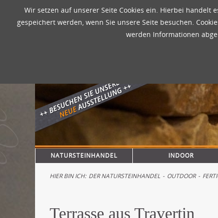
Wir setzen auf unserer Seite Cookies ein. Hierbei handelt e
gespeichert werden, wenn Sie unsere Seite besuchen. Cookies
werden Informationen abgel
Navigation
NATURSTEINHANDEL
INDOOR
überspringen
HIER BIN ICH:
DER NATURSTEINHANDEL
-
OUTDOOR
-
FERT
Terrasse aus Travertin