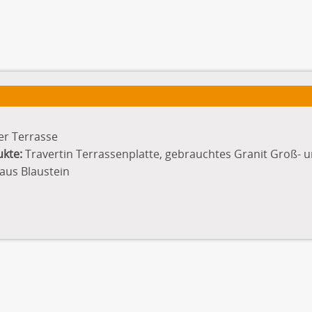
er Terrasse
ukte:
Travertin Terrassenplatte, gebrauchtes Granit Groß- un
us Blaustein