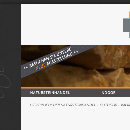
Navigation
NATURSTEINHANDEL
INDOOR
überspringen
HIER BIN ICH:
DER NATURSTEINHANDEL
-
OUTDOOR
-
IMPRE